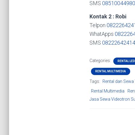
SMS
0851004498
Kontak 2 : Robi
Telpon
082226424
WhatApps
082226
SMS
0822264241
Categories:
RENTAL LE
RENTAL MULTIMEDIA
Tags:
Rental dan Sewa
Rental Multimedia
Ren
Jasa Sewa Videotron S