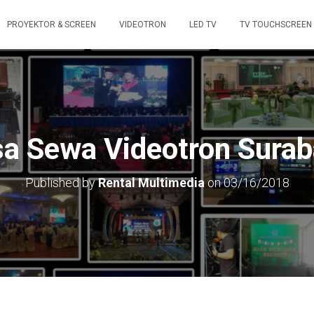
PROYEKTOR & SCREEN
VIDEOTRON
LED TV
TV TOUCHSCREEN
a Sewa Videotron Sura
Published by
Rental Multimedia
on
03/16/2018