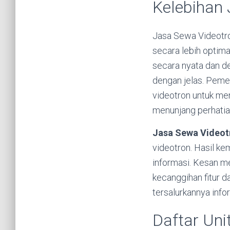
Kelebihan
Jasa Sewa Videotro
secara lebih optim
secara nyata dan de
dengan jelas. Peme
videotron untuk me
menunjang perhatian
Jasa Sewa Videot
videotron. Hasil k
informasi. Kesan me
kecanggihan fitur d
tersalurkannya info
Daftar Uni