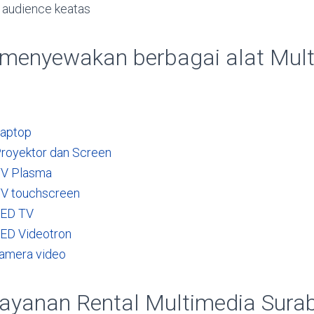
 audience keatas
 menyewakan berbagai alat Mul
Laptop
royektor dan Screen
TV Plasma
TV touchscreen
LED TV
ED Videotron
kamera video
ayanan Rental Multimedia Sura