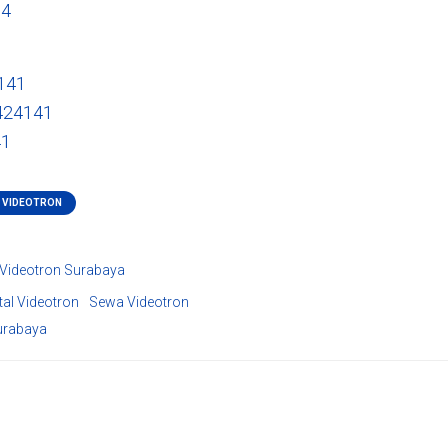
04
141
424141
41
D VIDEOTRON
 Videotron Surabaya
tal Videotron
Sewa Videotron
urabaya