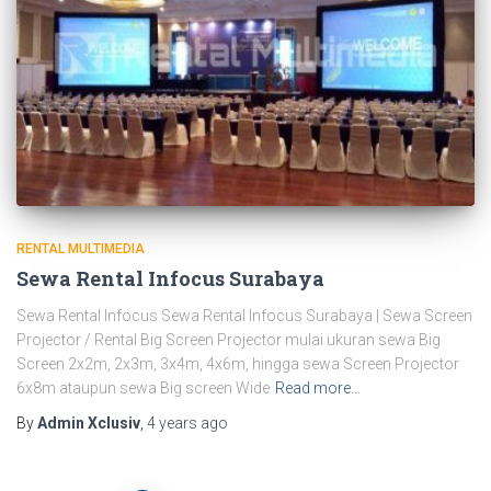
RENTAL MULTIMEDIA
Sewa Rental Infocus Surabaya
Sewa Rental Infocus Sewa Rental Infocus Surabaya | Sewa Screen
Projector / Rental Big Screen Projector mulai ukuran sewa Big
Screen 2x2m, 2x3m, 3x4m, 4x6m, hingga sewa Screen Projector
6x8m ataupun sewa Big screen Wide
Read more…
By
Admin Xclusiv
,
4 years
ago