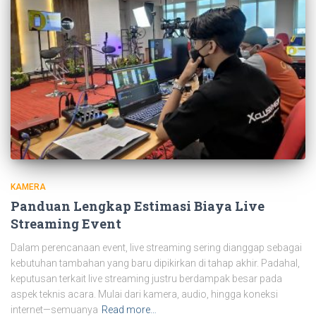
KAMERA
Panduan Lengkap Estimasi Biaya Live
Streaming Event
Dalam perencanaan event, live streaming sering dianggap sebagai
kebutuhan tambahan yang baru dipikirkan di tahap akhir. Padahal,
keputusan terkait live streaming justru berdampak besar pada
aspek teknis acara. Mulai dari kamera, audio, hingga koneksi
internet—semuanya
Read more…