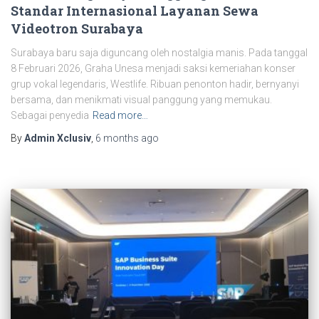
Standar Internasional Layanan Sewa
Videotron Surabaya
Surabaya baru saja diguncang oleh nostalgia manis. Pada tanggal
8 Februari 2026, Graha Unesa menjadi saksi kemeriahan konser
grup vokal legendaris, Westlife. Ribuan penonton hadir, bernyanyi
bersama, dan menikmati visual panggung yang memukau.
Sebagai penyedia
Read more…
By
Admin Xclusiv
,
6 months
ago