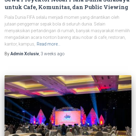
untuk Cafe, Komunitas, dan Public Viewing
Piala Dunia FIFA selalu menjadi momen yang dinantikan oleh
jutaan penggemar sepak bola di seluruh dunia. Selain
menyaksikan pertandingan di rumah, banyak masyarakat memilih
mengadakan acara nonton bareng atau nobar di cafe, restoran,
kantor, kampus,
Read more…
By
Admin Xclusiv
,
3 weeks
ago