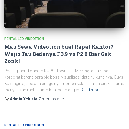
RENTAL LED VIDEOTRON
Mau Sewa Videotron buat Rapat Kantor?
Wajib Tau Bedanya P3.9 vs P2.6 Biar Gak
Zonk!
Pas lagi handle acara RUPS, Town Hall Meeting, atau rapat
korporat bareng para big boss, visualisasi data itu kuncinya, Guys.
Bayangin aja betapa cringe-nya momen kalau jajaran direksi harus
menyipitkan mata cuma buat baca angka
Read more…
By
Admin Xclusiv
,
7 months
ago
RENTAL LED VIDEOTRON