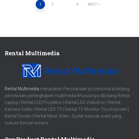
1
2
…
4
NEXT
Posts
navigation
Rental Multimedia
Rental Multimedia
merupakan Perusahaan profesional di bidang
persewaan perlengkapan multimedia khususnya dibidang Rental
Laptop | Rental LCD Proyektor | Rental LED Videotron | Rental
Kamera Video | Rental LED TV | Rental TV Monitor Touchscreen |
Rental Screen | Rental Mixer Video. Sudah banyak event yang
sukses bersama kami.