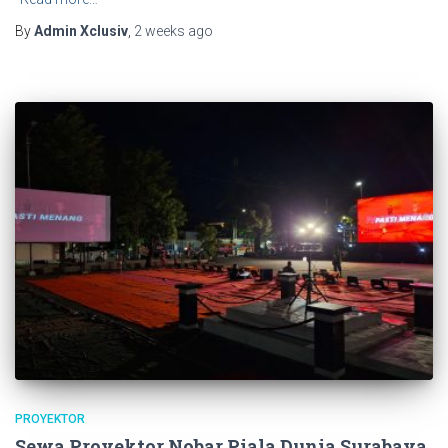
By
Admin Xclusiv
,
2 weeks
ago
PROYEKTOR
Sewa Proyektor Nobar Piala Dunia Surabaya