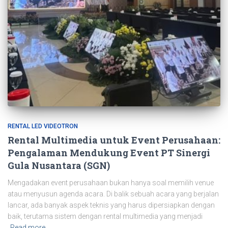
RENTAL LED VIDEOTRON
Rental Multimedia untuk Event Perusahaan:
Pengalaman Mendukung Event PT Sinergi
Gula Nusantara (SGN)
Mengadakan event perusahaan bukan hanya soal memilih venue
atau menyusun agenda acara. Di balik sebuah acara yang berjalan
lancar, ada banyak aspek teknis yang harus dipersiapkan dengan
baik, terutama sistem dengan rental multimedia yang menjadi
Read more…