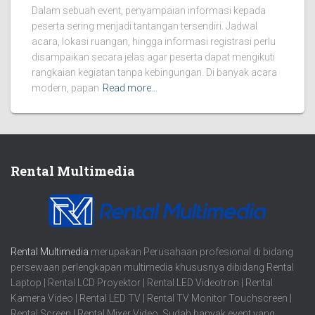
Dalam sebuah event, penyampaian informasi kepada
peserta sering menjadi tantangan tersendiri. Jadwal
acara, lokasi ruangan, hingga informasi registrasi perlu
disampaikan secara jelas agar peserta dapat mengikuti
rangkaian kegiatan tanpa kebingungan. Di banyak acara
modern, papan
Read more…
Rental Multimedia
Rental Multimedia
merupakan Perusahaan profesional di bidang
persewaan perlengkapan multimedia khususnya dibidang Rental
Laptop | Rental LCD Proyektor | Rental LED Videotron | Rental
Kamera Video | Rental LED TV | Rental TV Monitor Touchscreen |
Rental Screen | Rental Mixer Video. Sudah banyak event yang