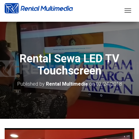
T
O
G
G
L
E
N
Rental Sewa LED TV
A
V
Touchscreen
I
G
A
Published by
Rental Multimedia
on
02/24/2018
T
I
O
N