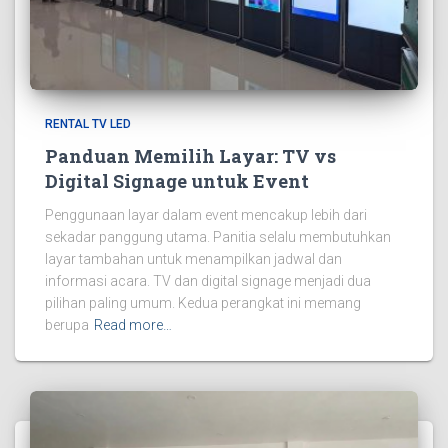
RENTAL TV LED
Panduan Memilih Layar: TV vs
Digital Signage untuk Event
Penggunaan layar dalam event mencakup lebih dari
sekadar panggung utama. Panitia selalu membutuhkan
layar tambahan untuk menampilkan jadwal dan
informasi acara. TV dan digital signage menjadi dua
pilihan paling umum. Kedua perangkat ini memang
berupa
Read more…