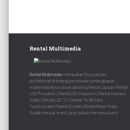
Rental Multimedia
Rental Multimedia
merupakan Perusahaan
profesional di bidang persewaan perlengkapan
multimedia khususnya dibidang Rental Laptop | Rental
LCD Proyektor | Rental LED Videotron | Rental Kamera
Video | Rental LED TV | Rental TV Monitor
Touchscreen | Rental Screen | Rental Mixer Video.
Sudah banyak event yang sukses bersama kami.