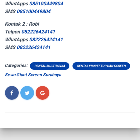
WhatApps
085100449804
SMS
085100449804
Kontak 2 : Robi
Telpon
082226424141
WhatApps
082226424141
SMS
082226424141
Categories:
RENTAL MULTIMEDIA
RENTAL PROYEKTOR DAN SCREEN
Sewa Giant Screen Surabaya