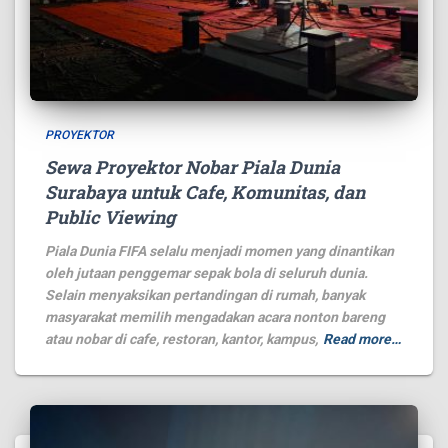
PROYEKTOR
Sewa Proyektor Nobar Piala Dunia
Surabaya untuk Cafe, Komunitas, dan
Public Viewing
Piala Dunia FIFA selalu menjadi momen yang dinantikan
oleh jutaan penggemar sepak bola di seluruh dunia.
Selain menyaksikan pertandingan di rumah, banyak
masyarakat memilih mengadakan acara nonton bareng
atau nobar di cafe, restoran, kantor, kampus,
Read more…