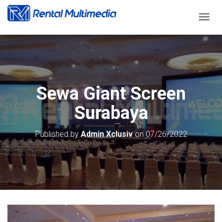
T
O
G
G
L
E
N
Sewa Giant Screen
A
V
Surabaya
I
G
A
Published by
Admin Xclusiv
on
07/26/2022
T
I
O
N