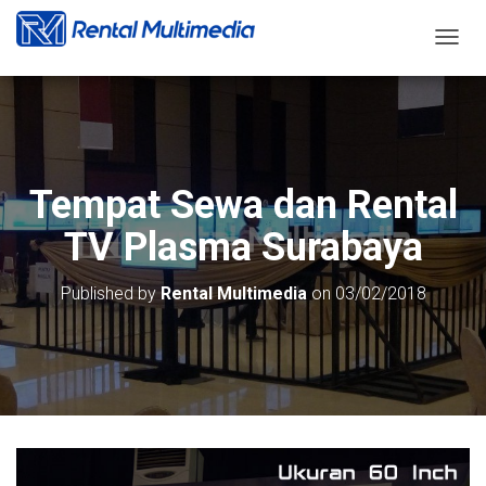
T
O
G
G
L
E
N
Tempat Sewa dan Rental
A
V
TV Plasma Surabaya
I
G
A
Published by
Rental Multimedia
on
03/02/2018
T
I
O
N