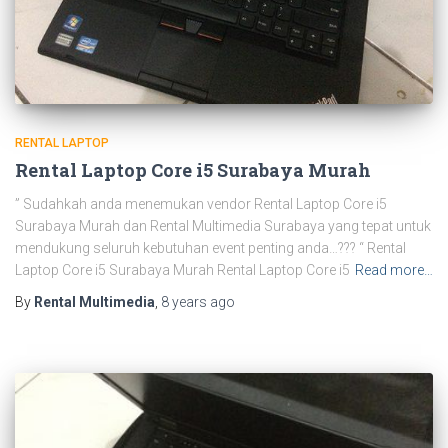
RENTAL LAPTOP
Rental Laptop Core i5 Surabaya Murah
” Sudahkah anda menemukan vendor Rental Laptop Core i5
Surabaya Murah dan Rental Multimedia Surabaya yang tepat untuk
mendukung seluruh kebutuhan event penting anda…??? “ Rental
Laptop Core i5 Surabaya Murah Rental Laptop Core i5
Read more…
By
Rental Multimedia
,
8 years
ago