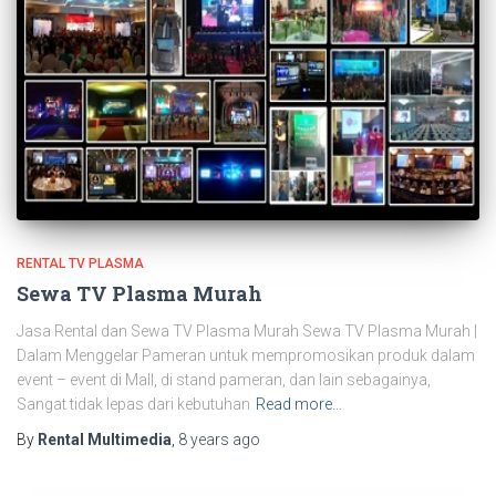
RENTAL TV PLASMA
Sewa TV Plasma Murah
Jasa Rental dan Sewa TV Plasma Murah Sewa TV Plasma Murah |
Dalam Menggelar Pameran untuk mempromosikan produk dalam
event – event di Mall, di stand pameran, dan lain sebagainya,
Sangat tidak lepas dari kebutuhan
Read more…
By
Rental Multimedia
,
8 years
ago