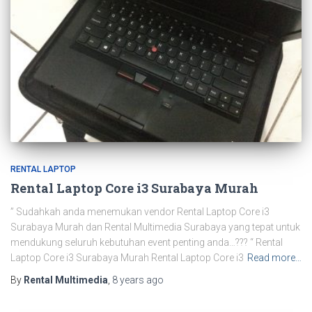
RENTAL LAPTOP
Rental Laptop Core i3 Surabaya Murah
” Sudahkah anda menemukan vendor Rental Laptop Core i3
Surabaya Murah dan Rental Multimedia Surabaya yang tepat untuk
mendukung seluruh kebutuhan event penting anda…??? “ Rental
Laptop Core i3 Surabaya Murah Rental Laptop Core i3
Read more…
By
Rental Multimedia
,
8 years
ago