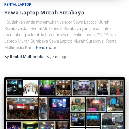
RENTAL LAPTOP
Sewa Laptop Murah Surabaya
” Sudahkah anda menemukan vendor Sewa Laptop Murah
Surabaya dan Rental Multimedia Surabaya yang tepat untuk
mendukung seluruh kebutuhan event penting anda…??? “ Sewa
Laptop Murah Surabaya Sewa Laptop Murah Surabaya | Rental
Multimedia Kami
Read more…
By
Rental Multimedia
,
8 years
ago