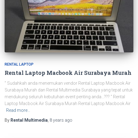
RENTAL LAPTOP
Rental Laptop Macbook Air Surabaya Murah
” Sudahkah anda menemukan vendor Rental Laptop Macbook Air
Surabaya Murah dan Rental Multimedia Surabaya yang tepat untuk
mendukung seluruh kebutuhan event penting anda…??? “ Rental
Laptop Macbook Air Surabaya Murah Rental Laptop Macbook Air
Read more…
By
Rental Multimedia
,
8 years
ago