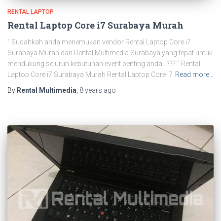
RENTAL LAPTOP
Rental Laptop Core i7 Surabaya Murah
” Sudahkah anda menemukan vendor Rental Laptop Core i7
Surabaya Murah dan Rental Multimedia Surabaya yang tepat untuk
mendukung seluruh kebutuhan event penting anda…??? “ Rental
Laptop Core i7 Surabaya Murah Rental Laptop Core i7
Read more…
By
Rental Multimedia
,
8 years
ago