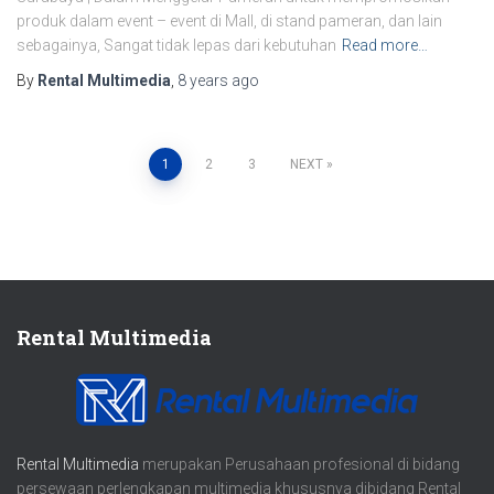
produk dalam event – event di Mall, di stand pameran, dan lain
sebagainya, Sangat tidak lepas dari kebutuhan
Read more…
By
Rental Multimedia
,
8 years
ago
1
2
3
NEXT
Posts
navigation
Rental Multimedia
Rental Multimedia
merupakan Perusahaan profesional di bidang
persewaan perlengkapan multimedia khususnya dibidang Rental