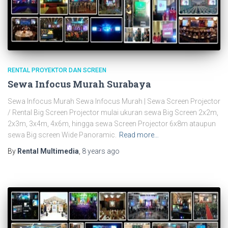
RENTAL PROYEKTOR DAN SCREEN
Sewa Infocus Murah Surabaya
Sewa Infocus Murah Sewa Infocus Murah | Sewa Screen Projector
/ Rental Big Screen Projector mulai ukuran sewa Big Screen 2x2m,
2x3m, 3x4m, 4x6m, hingga sewa Screen Projector 6x8m ataupun
sewa Big screen Wide Panoramic.
Read more…
By
Rental Multimedia
,
8 years
ago