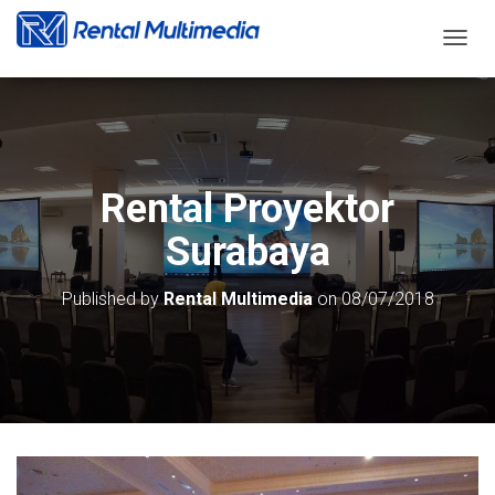
T
O
G
G
L
E
N
Rental Proyektor
A
V
Surabaya
I
G
A
Published by
Rental Multimedia
on
08/07/2018
T
I
O
N