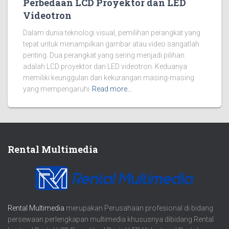
Perbedaan LCD Proyektor dan LED
Videotron
Dalam dunia teknologi visual, pemilihan perangkat yang
tepat untuk menampilkan gambar atau video sangatlah
penting. Dua perangkat yang sering menjadi pilihan
adalah LCD proyektor dan LED videotron. Keduanya
memiliki keunggulan dan kekurangan masing-masing
yang mempengaruhi
Read more…
Rental Multimedia
Rental Multimedia
merupakan Perusahaan profesional di bidang
persewaan perlengkapan multimedia khususnya dibidang Rental