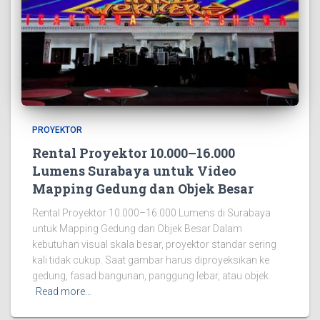
PROYEKTOR
Rental Proyektor 10.000–16.000
Lumens Surabaya untuk Video
Mapping Gedung dan Objek Besar
Rental Proyektor 10.000–16.000 Lumens di Surabaya
untuk Mapping Gedung dan Objek Besar Dalam
kebutuhan visual skala besar, proyektor standar sering
kali tidak cukup. Saat gambar harus diproyeksikan ke
gedung, fasad bangunan, panggung lebar, atau objek
Read more…