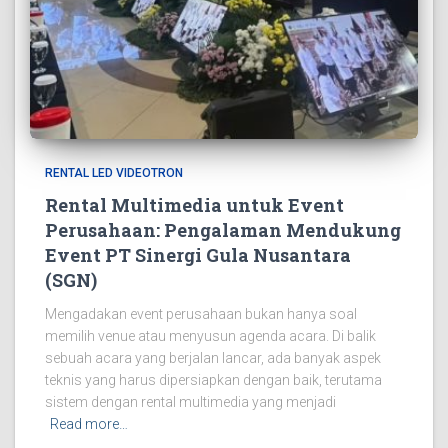
RENTAL LED VIDEOTRON
Rental Multimedia untuk Event
Perusahaan: Pengalaman Mendukung
Event PT Sinergi Gula Nusantara
(SGN)
Mengadakan event perusahaan bukan hanya soal
memilih venue atau menyusun agenda acara. Di balik
sebuah acara yang berjalan lancar, ada banyak aspek
teknis yang harus dipersiapkan dengan baik, terutama
sistem dengan rental multimedia yang menjadi
Read more…