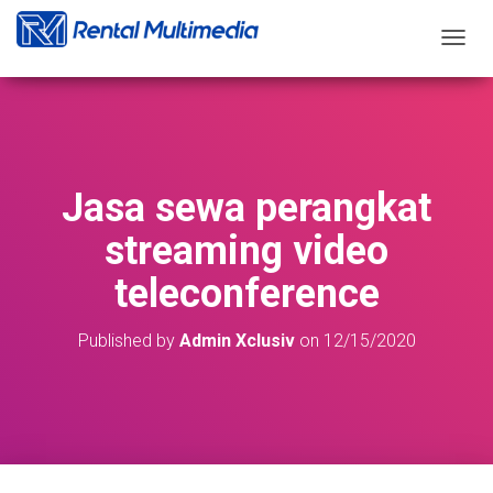
T
O
G
G
L
E
N
Jasa sewa perangkat
A
V
streaming video
I
G
teleconference
A
T
I
Published by
Admin Xclusiv
on
12/15/2020
O
N