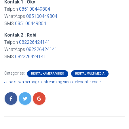
Kontak 1 : Oky
Telpon
085100449804
WhatApps
085100449804
SMS
085100449804
Kontak 2 : Robi
Telpon
082226424141
WhatApps
082226424141
SMS
082226424141
Categories:
RENTAL KAMERA VIDEO
RENTAL MULTIMEDIA
Jasa sewa perangkat streaming video teleconference