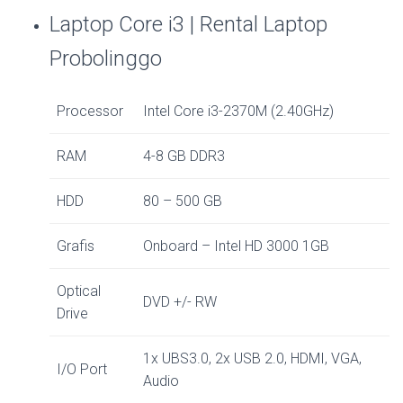
Laptop Core i3 | Rental Laptop
Probolinggo
Processor
Intel Core i3-2370M (2.40GHz)
RAM
4-8 GB DDR3
HDD
80 – 500 GB
Grafis
Onboard – Intel HD 3000 1GB
Optical
DVD +/- RW
Drive
1x UBS3.0, 2x USB 2.0, HDMI, VGA,
I/O Port
Audio