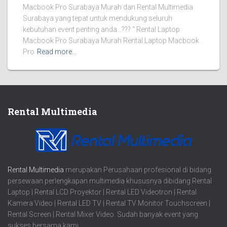
Macbook Pro Surabaya Murah dan Rental Multimedia
Surabaya yang tepat untuk mendukung seluruh
kebutuhan event penting anda…??? “ Rental Laptop
Macbook Pro Surabaya Murah Rental Laptop Macbook
Pro
Read more…
Rental Multimedia
Rental Multimedia
merupakan Perusahaan profesional di bidang
persewaan perlengkapan multimedia khususnya dibidang Rental
Laptop | Rental LCD Proyektor | Rental LED Videotron | Rental
Kamera Video | Rental LED TV | Rental TV Monitor Touchscreen |
Rental Screen | Rental Mixer Video. Sudah banyak event yang
sukses bersama kami.