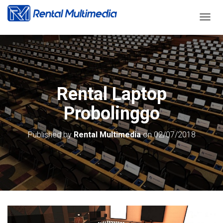
T
O
G
G
L
E
N
Rental Laptop
A
V
Probolinggo
I
G
A
Published by
Rental Multimedia
on
02/07/2018
T
I
O
N