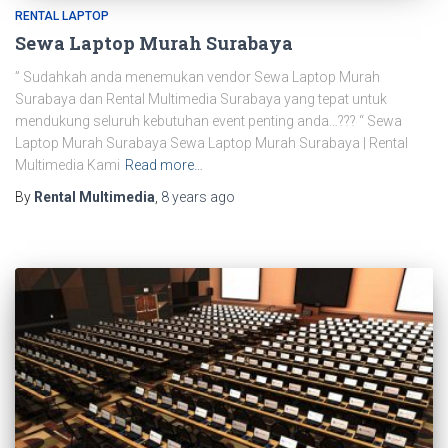
RENTAL LAPTOP
Sewa Laptop Murah Surabaya
” Sudahkah anda menemukan vendor Sewa Laptop Murah
Surabaya dan Rental Multimedia Surabaya yang tepat untuk
mendukung seluruh kebutuhan event penting anda…??? “ Sewa
Laptop Murah Surabaya Sewa Laptop Murah Surabaya | Rental
Multimedia Kami
Read more…
By
Rental Multimedia
,
8 years
ago