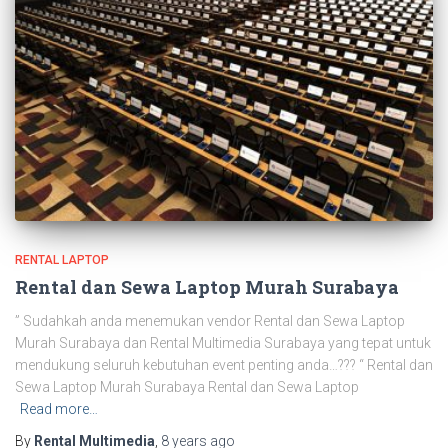
RENTAL LAPTOP
Rental dan Sewa Laptop Murah Surabaya
” Sudahkah anda menemukan vendor Rental dan Sewa Laptop
Murah Surabaya dan Rental Multimedia Surabaya yang tepat untuk
mendukung seluruh kebutuhan event penting anda…??? “ Rental dan
Sewa Laptop Murah Surabaya Rental dan Sewa Laptop
Read more…
By
Rental Multimedia
,
8 years
ago