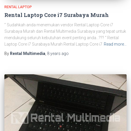
RENTAL LAPTOP
Rental Laptop Core i7 Surabaya Murah
” Sudahkah anda menemukan vendor Rental Laptop Core i7
Surabaya Murah dan Rental Multimedia Surabaya yang tepat untuk
mendukung seluruh kebutuhan event penting anda…??? “ Rental
Laptop Core i7 Surabaya Murah Rental Laptop Core i7
Read more…
By
Rental Multimedia
,
8 years
ago