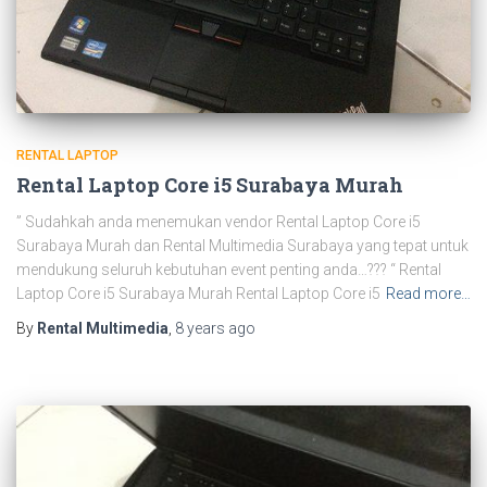
RENTAL LAPTOP
Rental Laptop Core i5 Surabaya Murah
” Sudahkah anda menemukan vendor Rental Laptop Core i5
Surabaya Murah dan Rental Multimedia Surabaya yang tepat untuk
mendukung seluruh kebutuhan event penting anda…??? “ Rental
Laptop Core i5 Surabaya Murah Rental Laptop Core i5
Read more…
By
Rental Multimedia
,
8 years
ago