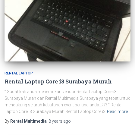
RENTAL LAPTOP
Rental Laptop Core i3 Surabaya Murah
” Sudahkah anda menemukan vendor Rental Laptop Core i3
Surabaya Murah dan Rental Multimedia Surabaya yang tepat untuk
mendukung seluruh kebutuhan event penting anda…??? “ Rental
Laptop Core i3 Surabaya Murah Rental Laptop Core i3
Read more…
By
Rental Multimedia
,
8 years
ago