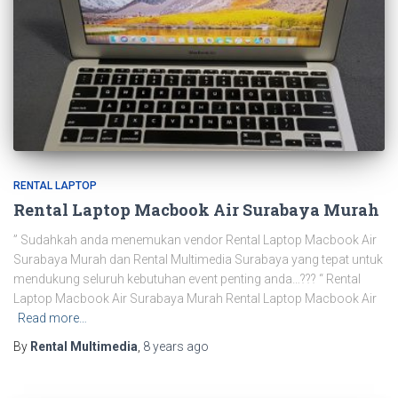
RENTAL LAPTOP
Rental Laptop Macbook Air Surabaya Murah
” Sudahkah anda menemukan vendor Rental Laptop Macbook Air
Surabaya Murah dan Rental Multimedia Surabaya yang tepat untuk
mendukung seluruh kebutuhan event penting anda…??? “ Rental
Laptop Macbook Air Surabaya Murah Rental Laptop Macbook Air
Read more…
By
Rental Multimedia
,
8 years
ago