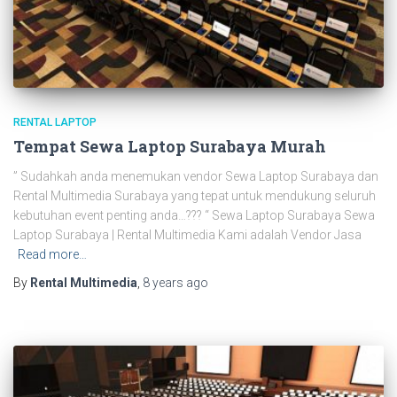
RENTAL LAPTOP
Tempat Sewa Laptop Surabaya Murah
” Sudahkah anda menemukan vendor Sewa Laptop Surabaya dan
Rental Multimedia Surabaya yang tepat untuk mendukung seluruh
kebutuhan event penting anda…??? “ Sewa Laptop Surabaya Sewa
Laptop Surabaya | Rental Multimedia Kami adalah Vendor Jasa
Read more…
By
Rental Multimedia
,
8 years
ago