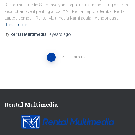
Rental multimedia Surabaya yang tepat untuk mendukung seluruh
kebutuhan event penting anda…??? “ Rental Laptop Jember Rental
Laptop Jember | Rental Multimedia Kami adalah Vendor Jasa
Read more…
By
Rental Multimedia
,
9 years
ago
1
2
NEXT
Posts
navigation
Rental Multimedia