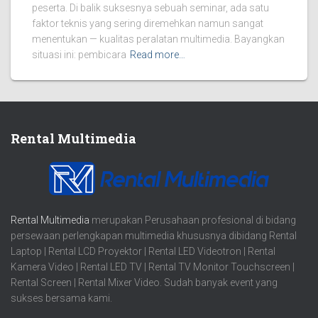
peserta. Di balik suksesnya sebuah seminar, ada satu
faktor teknis yang sering diremehkan namun sangat
menentukan — kualitas peralatan multimedia. Bayangkan
situasi ini: pembicara
Read more…
Rental Multimedia
Rental Multimedia
merupakan Perusahaan profesional di bidang
persewaan perlengkapan multimedia khususnya dibidang Rental
Laptop | Rental LCD Proyektor | Rental LED Videotron | Rental
Kamera Video | Rental LED TV | Rental TV Monitor Touchscreen |
Rental Screen | Rental Mixer Video. Sudah banyak event yang
sukses bersama kami.