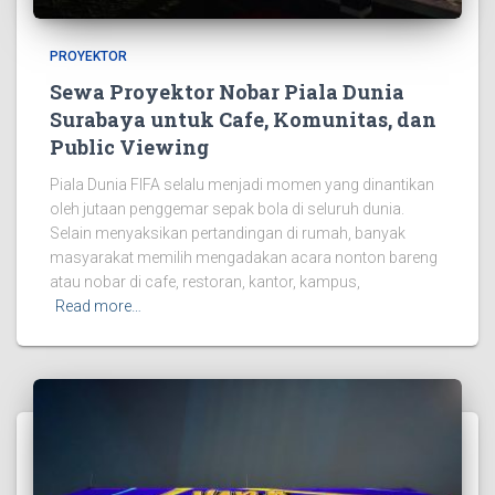
PROYEKTOR
Sewa Proyektor Nobar Piala Dunia
Surabaya untuk Cafe, Komunitas, dan
Public Viewing
Piala Dunia FIFA selalu menjadi momen yang dinantikan
oleh jutaan penggemar sepak bola di seluruh dunia.
Selain menyaksikan pertandingan di rumah, banyak
masyarakat memilih mengadakan acara nonton bareng
atau nobar di cafe, restoran, kantor, kampus,
Read more…