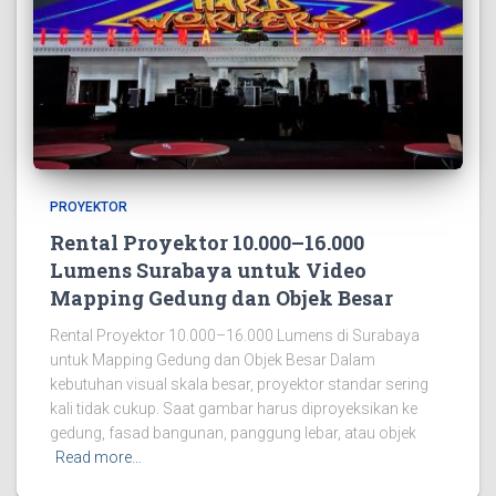
PROYEKTOR
Rental Proyektor 10.000–16.000
Lumens Surabaya untuk Video
Mapping Gedung dan Objek Besar
Rental Proyektor 10.000–16.000 Lumens di Surabaya
untuk Mapping Gedung dan Objek Besar Dalam
kebutuhan visual skala besar, proyektor standar sering
kali tidak cukup. Saat gambar harus diproyeksikan ke
gedung, fasad bangunan, panggung lebar, atau objek
Read more…