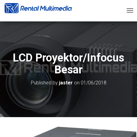
T
O
G
G
L
E
N
LCD Proyektor/Infocus
A
V
Besar
I
G
A
Published by
jaster
on
01/06/2018
T
I
O
N