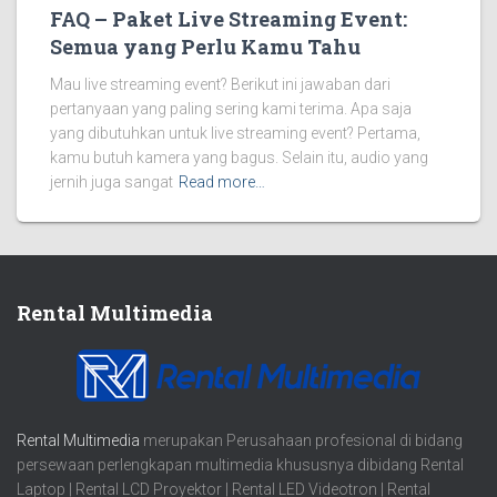
FAQ – Paket Live Streaming Event:
Semua yang Perlu Kamu Tahu
Mau live streaming event? Berikut ini jawaban dari
pertanyaan yang paling sering kami terima. Apa saja
yang dibutuhkan untuk live streaming event? Pertama,
kamu butuh kamera yang bagus. Selain itu, audio yang
jernih juga sangat
Read more…
Rental Multimedia
Rental Multimedia
merupakan Perusahaan profesional di bidang
persewaan perlengkapan multimedia khususnya dibidang Rental
Laptop | Rental LCD Proyektor | Rental LED Videotron | Rental