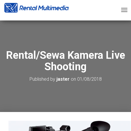
T
O
G
G
L
E
N
Rental/Sewa Kamera Live
A
V
Shooting
I
G
A
Published by
jaster
on
01/08/2018
T
I
O
N