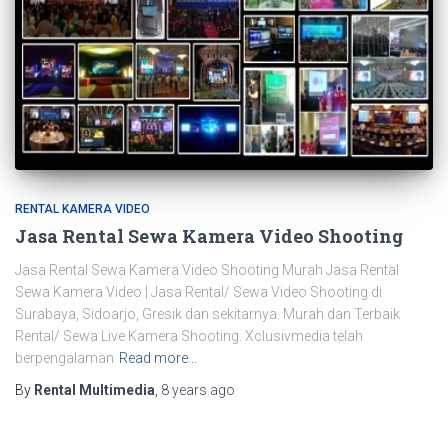
RENTAL KAMERA VIDEO
Jasa Rental Sewa Kamera Video Shooting
Jasa Rental Sewa Kamera Video Shooting Murah Jasa Rental
Sewa Kamera Video | Jasa Rental/ Sewa Video Shooting di
Surabaya, Sidoarjo, Gresik dan sekitarnya. Murah dan Terbaik
Rental/ Sewa Live Kamera Shooting. Xclusivmedia telah
berpengalaman
Read more…
By
Rental Multimedia
,
8 years
ago