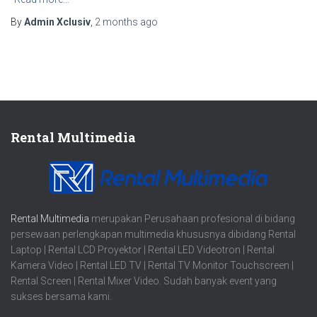
By
Admin Xclusiv
,
2 months
ago
Rental Multimedia
Rental Multimedia
merupakan Perusahaan profesional di bidang
persewaan perlengkapan multimedia khususnya dibidang Rental
Laptop | Rental LCD Proyektor | Rental LED Videotron | Rental
Kamera Video | Rental LED TV | Rental TV Monitor Touchscreen |
Rental Screen | Rental Mixer Video. Sudah banyak event yang
sukses bersama kami.