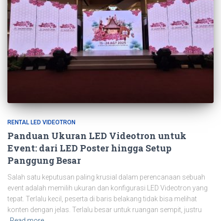
RENTAL LED VIDEOTRON
Panduan Ukuran LED Videotron untuk
Event: dari LED Poster hingga Setup
Panggung Besar
Salah satu keputusan paling krusial dalam perencanaan sebuah
event adalah memilih ukuran dan konfigurasi LED Videotron yang
tepat. Terlalu kecil, peserta di baris belakang tidak bisa melihat
konten dengan jelas. Terlalu besar untuk ruangan sempit, justru
Read more…