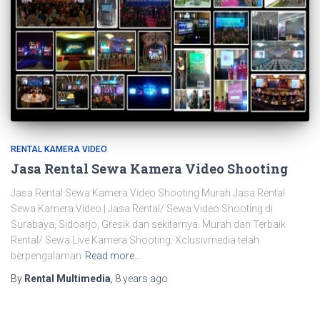
RENTAL KAMERA VIDEO
Jasa Rental Sewa Kamera Video Shooting
Jasa Rental Sewa Kamera Video Shooting Murah Jasa Rental
Sewa Kamera Video | Jasa Rental/ Sewa Video Shooting di
Surabaya, Sidoarjo, Gresik dan sekitarnya. Murah dan Terbaik
Rental/ Sewa Live Kamera Shooting. Xclusivmedia telah
berpengalaman
Read more…
By
Rental Multimedia
,
8 years
ago