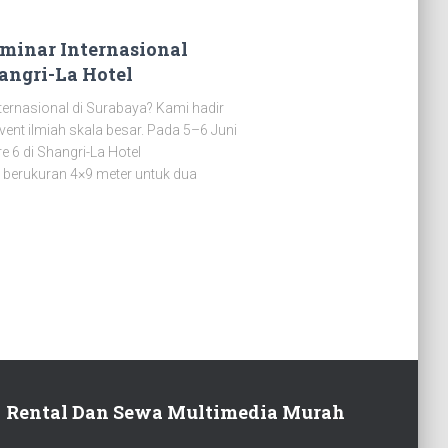
minar Internasional
angri-La Hotel
ternasional di Surabaya? Kami hadir
vent ilmiah skala besar. Pada 5–6 Juni
 6 di Shangri-La Hotel
berukuran 4×9 meter untuk dua
Rental Dan Sewa Multimedia Murah