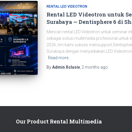
RENTAL LED VIDEOTRON
Rental LED Videotron untuk Se
Surabaya — Dentisphere 6 di Sh
Mencari rental LED Videotron untuk seminar in
sebagai solusi multimedia profesional untuk e
2026, tim kami sukses mensupport Dentisphere
Surabaya dengan menyediakan LED Videotron 
Read more…
By
Admin Xclusiv
,
2 months
ago
Our Product Rental Multimedia