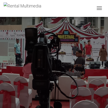
T
O
G
G
L
E
N
A
V
I
G
A
T
I
O
N