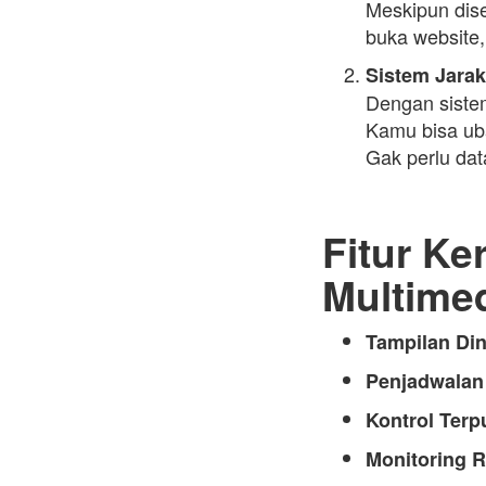
Meskipun dise
buka website, 
Sistem Jara
Dengan sistem 
Kamu bisa uba
Gak perlu dat
Fitur Ke
Multime
Tampilan Di
Penjadwalan
Kontrol Terp
Monitoring R