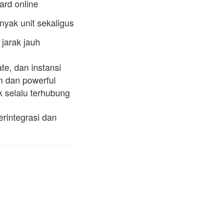
rd online
nyak unit sekaligus
 jarak jauh
ate, dan instansi
m dan powerful
k selalu terhubung
erintegrasi dan