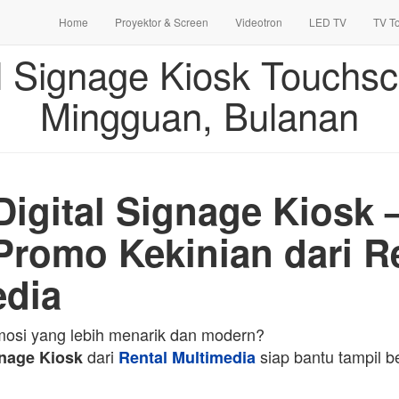
Home
Proyektor & Screen
Videotron
LED TV
TV T
l Signage Kiosk Touchsc
Mingguan, Bulanan
Digital Signage Kiosk
Promo Kekinian dari R
edia
omosi yang lebih menarik dan modern?
dari
siap bantu tampil b
gnage Kiosk
Rental Multimedia