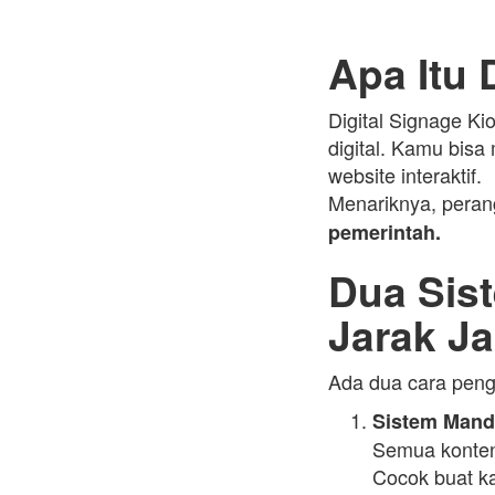
Apa Itu 
Digital Signage Ki
digital. Kamu bis
website interaktif.
Menariknya, perang
pemerintah.
Dua Sis
Jarak J
Ada dua cara peng
Sistem Mandi
Semua konten 
Cocok buat ka