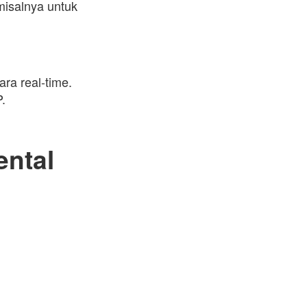
 misalnya untuk
ra real-time.
.
ental