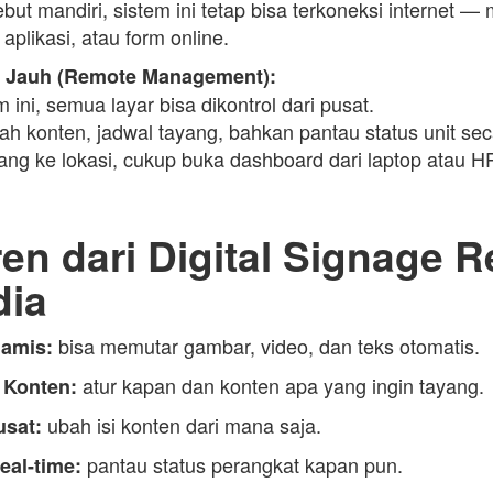
but mandiri, sistem ini tetap bisa terkoneksi internet —
aplikasi, atau form online.
k Jauh (Remote Management):
ini, semua layar bisa dikontrol dari pusat.
h konten, jadwal tayang, bahkan pantau status unit seca
ang ke lokasi, cukup buka dashboard dari laptop atau HP
ren dari Digital Signage R
dia
bisa memutar gambar, video, dan teks otomatis.
namis:
atur kapan dan konten apa yang ingin tayang.
 Konten:
ubah isi konten dari mana saja.
usat:
pantau status perangkat kapan pun.
eal-time: